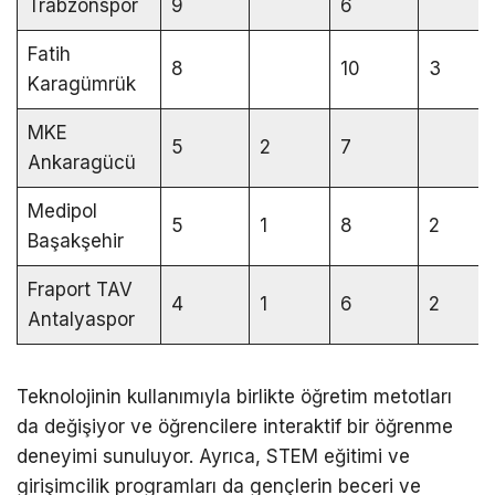
Trabzonspor
9
6
Fatih
8
10
3
Karagümrük
MKE
5
2
7
Ankaragücü
Medipol
5
1
8
2
Başakşehir
Fraport TAV
4
1
6
2
Antalyaspor
Teknolojinin kullanımıyla birlikte öğretim metotları
da değişiyor ve öğrencilere interaktif bir öğrenme
deneyimi sunuluyor. Ayrıca, STEM eğitimi ve
girişimcilik programları da gençlerin beceri ve