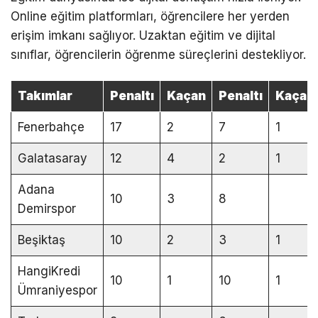
Online eğitim platformları, öğrencilere her yerden
erişim imkanı sağlıyor. Uzaktan eğitim ve dijital
sınıflar, öğrencilerin öğrenme süreçlerini destekliyor.
Takımlar
Penaltı
Kaçan
Penaltı
Kaçan
Fenerbahçe
17
2
7
1
Galatasaray
12
4
2
1
Adana
10
3
8
Demirspor
Beşiktaş
10
2
3
1
HangiKredi
10
1
10
1
Ümraniyespor