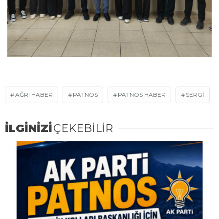
AĞRI HABER
PATNOS
PATNOS HABER
SERGI
İLGİNİZİ
ÇEKEBİLİR