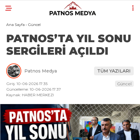
Ana Sayfa
›
Güncel
PATNOS’TA YIL SONU
SERGİLERİ AÇILDI
Patnos Medya
TÜM YAZILARI
Giriş: 10-06-2026 17:35
Güncel
Güncelleme: 10-06-2026 17:37
Kaynak: HABER MERKEZI