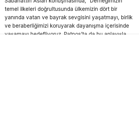
Sabahattin Aslan konuşmasında, “Derneğimizin
temel ilkeleri doğrultusunda ülkemizin dört bir
yanında vatan ve bayrak sevgisini yaşatmayı, birlik
ve beraberliğimizi koruyarak dayanışma içerisinde
yaşamayı hedefliyoruz. Patnos’ta da bu anlayışla
faaliyetlerimizi sürdüreceğiz.” dedi.
Açılışın ardından davetliler dernek binasını gezerek
hayırlı olsun dileklerinde bulundu.