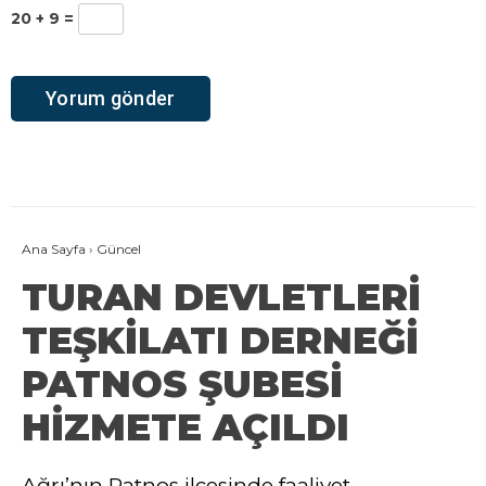
20 + 9 =
Ana Sayfa
›
Güncel
TURAN DEVLETLERİ
TEŞKİLATI DERNEĞİ
PATNOS ŞUBESİ
HİZMETE AÇILDI
Ağrı’nın Patnos ilçesinde faaliyet