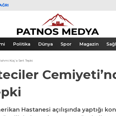
AĞRI
mi
Politika
Dünya
Spor
Magazin
Sağl
Rahmi Koç’a Sert Tepki
eciler Cemiyeti’
epki
erikan Hastanesi açılışında yaptığı ko