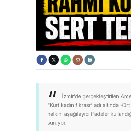
İzmir’de gerçekleştirilen Am
“Kürt kadın fıkrası” adı altında Kür
halkını aşağılayıcı ifadeler kulland
sürüyor.