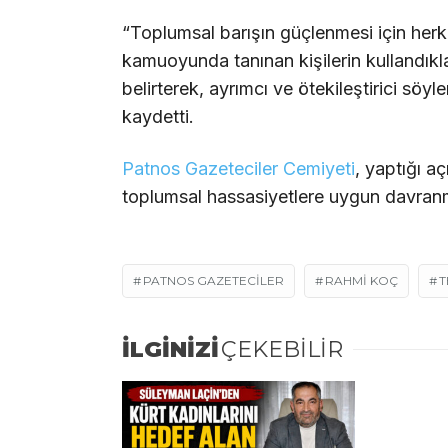
“Toplumsal barışın güçlenmesi için her
kamuoyunda tanınan kişilerin kullandıkla
belirterek, ayrımcı ve ötekileştirici sö
kaydetti.
Patnos Gazeteciler Cemiyeti
, yaptığı a
toplumsal hassasiyetlere uygun davranm
PATNOS GAZETECILER
RAHMI KOÇ
T
İLGİNİZİ
ÇEKEBİLİR