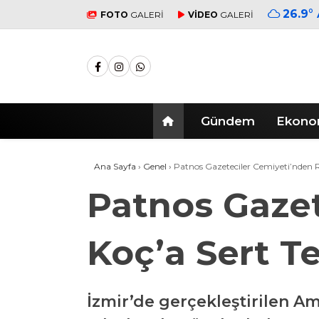
26.9
°
FOTO
GALERİ
VİDEO
GALERİ
Gündem
Ekono
Ana Sayfa
›
Genel
›
Patnos Gazeteciler Cemiyeti’nden 
Patnos Gazet
Koç’a Sert T
İzmir’de gerçekleştirilen Am